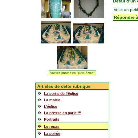
Détail d’un
Voici un peti
Répondre à 
Voir les photos en "plein écran"
Articles de cette rubrique
La sortie de l’Eglise
La mairie
L’église
La presse en parle !!!
Portraits
Le repas
La soirée