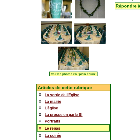
Répondre à 
Voir les photos en "plein écran"
Articles de cette rubrique
La sortie de l’Eglise
La mairie
L’église
La presse en parle !!!
Portraits
Le repas
La soirée