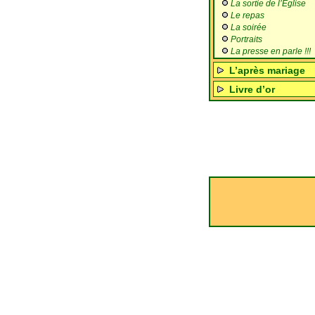
La sortie de l’Eglise
Le repas
La soirée
Portraits
La presse en parle !!!
L’après mariage
Livre d’or