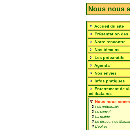
Nous nous s
Accueil du site
Présentation des 
Notre rencontre
Nos témoins
Les préparatifs
Agenda
Nos envies
Infos pratiques
Enterrement de vi
célibataires
Nous nous sommes
Les préparatifs
Le convoi
La mairie
Le discours de Madam
L’église