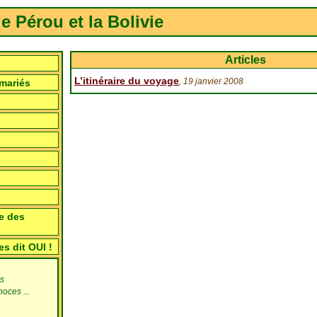
e Pérou et la Bolivie
Articles
L’itinéraire du voyage
, 19 janvier 2008
mariés
e des
 dit OUI !
s
oces ...